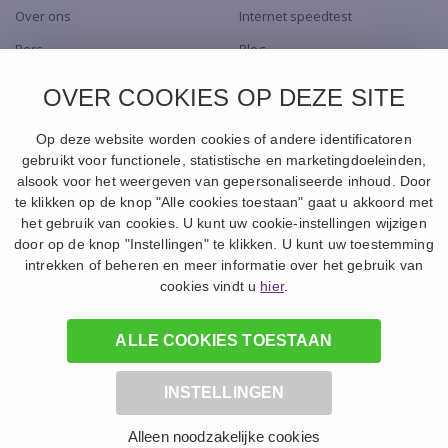
Over ons
Internet speedtest
Pers
Blog
Dealers
TV app
OVER COOKIES OP DEZE SITE
Contact
Naar de Shop
Op deze website worden cookies of andere identificatoren
gebruikt voor functionele, statistische en marketingdoeleinden,
alsook voor het weergeven van gepersonaliseerde inhoud. Door
te klikken op de knop "Alle cookies toestaan" gaat u akkoord met
het gebruik van cookies. U kunt uw cookie-instellingen wijzigen
door op de knop "Instellingen" te klikken. U kunt uw toestemming
intrekken of beheren en meer informatie over het gebruik van
© 1994 -
2026
Canal+ Luxembourg S. à r.l. - Alle rechten voorbehouden.
cookies vindt u
hier
.
Online.nl ® is een merk gebruikt onder licentie door Canal+ Luxembourg S. à
r.l.
Maatschappelijke zetel: Rue Albert Borschette 4, L-1246 Luxembourg
R.C.S. Luxembourg : B 87.905
ALLE COOKIES TOESTAAN
INSTELLINGEN
Tarieven
Privacy en Disclaimer
Voorwaarden
Alleen noodzakelijke cookies