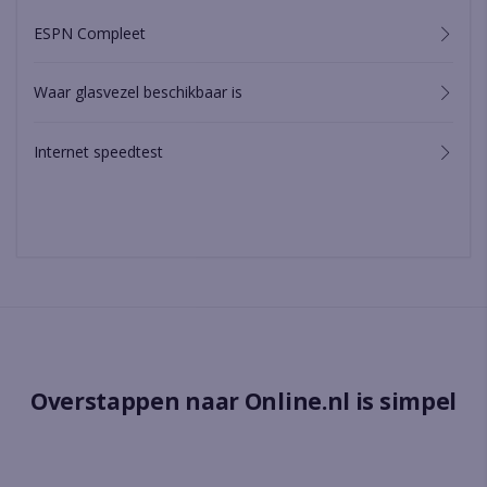
ESPN Compleet
Waar glasvezel beschikbaar is
Internet speedtest
Overstappen naar Online.nl is simpel
Kies je pakket en wij zorgen ervoor dat alles soepel en snel
verloopt.