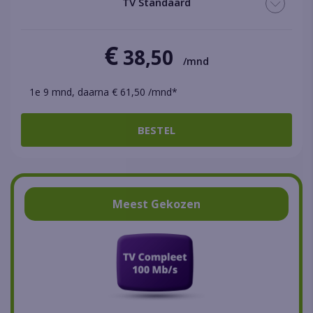
TV Standaard
€
38,50
/mnd
1e 9 mnd, daarna € 61,50 /mnd*
BESTEL
Meest Gekozen