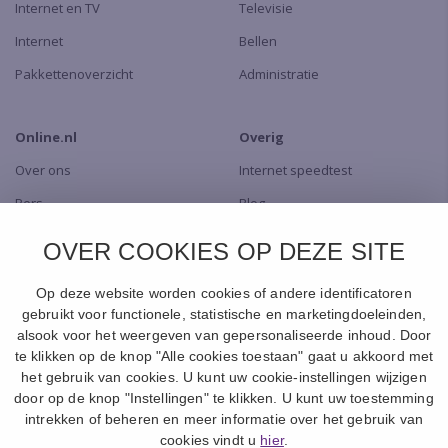
Internet en TV
Televisie
Internet
Bellen
Pakkettenoverzicht
Administratie
Online.nl
Overig
Over ons
Internet speedtest
Pers
Blog
Dealers
TV app
OVER COOKIES OP DEZE SITE
Contact
Naar de Shop
Op deze website worden cookies of andere identificatoren
gebruikt voor functionele, statistische en marketingdoeleinden,
alsook voor het weergeven van gepersonaliseerde inhoud. Door
te klikken op de knop "Alle cookies toestaan" gaat u akkoord met
het gebruik van cookies. U kunt uw cookie-instellingen wijzigen
door op de knop "Instellingen" te klikken. U kunt uw toestemming
intrekken of beheren en meer informatie over het gebruik van
© 1994 -
2026
Canal+ Luxembourg S. à r.l. - Alle rechten voorbehouden.
cookies vindt u
hier
.