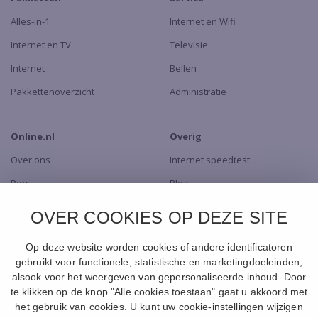
Alles-in-1
Internet en Wifi
Internet en TV
Televisie
Internet
Bellen
Pakkettenoverzicht
Administratie
Online.nl
Overig
Over ons
Internet speedtest
Pers
Blog
Dealers
TV app
OVER COOKIES OP DEZE SITE
Contact
Naar de Shop
Op deze website worden cookies of andere identificatoren
gebruikt voor functionele, statistische en marketingdoeleinden,
alsook voor het weergeven van gepersonaliseerde inhoud. Door
te klikken op de knop "Alle cookies toestaan" gaat u akkoord met
het gebruik van cookies. U kunt uw cookie-instellingen wijzigen