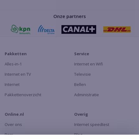
Onze partners
Pakketten
Service
Alles-in-1
Internet en Wifi
Internet en TV
Televisie
Internet
Bellen
Pakkettenoverzicht
Administratie
Online.nl
Overig
Over ons
Internet speedtest
Pers
Blog