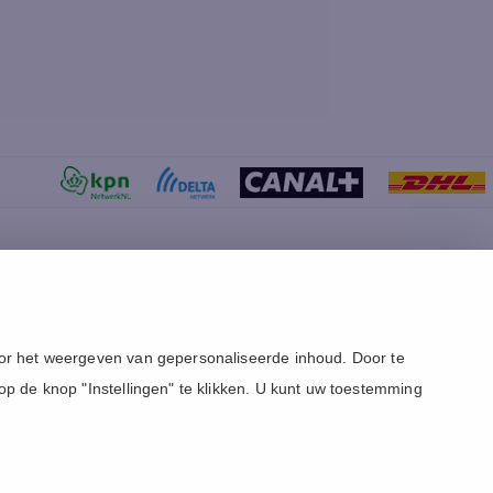
© 1994 -
2026
Canal+ Luxembourg S. à r.l. - Alle rechten
voor het weergeven van gepersonaliseerde inhoud. Door te
voorbehouden.
Online.nl ® is een merk gebruikt onder licentie door
 op de knop "Instellingen" te klikken. U kunt uw toestemming
Canal+ Luxembourg S. à r.l.
Maatschappelijke zetel: Rue Albert Borschette 4, L-1246
Luxembourg
R.C.S. Luxembourg : B 87.905