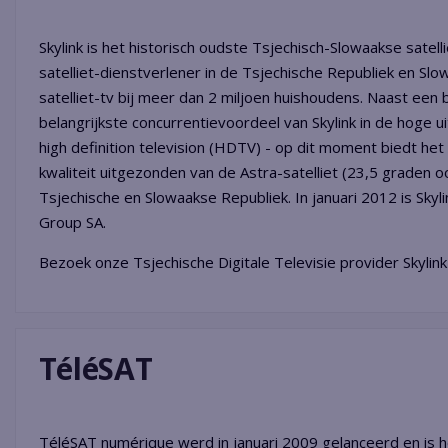
Skylink is het historisch oudste Tsjechisch-Slowaakse satel
satelliet-dienstverlener in de Tsjechische Republiek en Slo
satelliet-tv bij meer dan 2 miljoen huishoudens. Naast een
belangrijkste concurrentievoordeel van Skylink in de hoge ui
high definition television (HDTV) - op dit moment biedt het
kwaliteit uitgezonden van de Astra-satelliet (23,5 graden 
Tsjechische en Slowaakse Republiek. In januari 2012 is Sk
Group SA.
Bezoek onze Tsjechische Digitale Televisie provider Skylin
TéléSAT
TéléSAT numérique werd in januari 2009 gelanceerd en is 