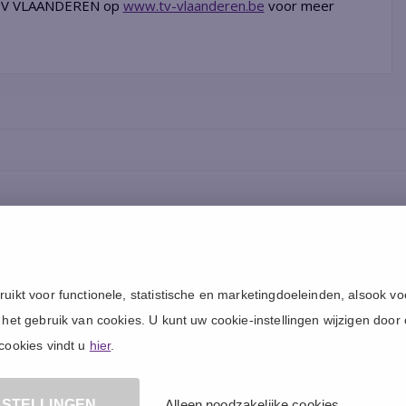
er TV VLAANDEREN op
www.tv-vlaanderen.be
voor meer
Overig
Internet speedtest
Blog
ruikt voor functionele, statistische en marketingdoeleinden, alsook 
TV app
het gebruik van cookies. U kunt uw cookie-instellingen wijzigen door
Naar de Shop
cookies vindt u
hier
.
NSTELLINGEN
Alleen noodzakelijke cookies