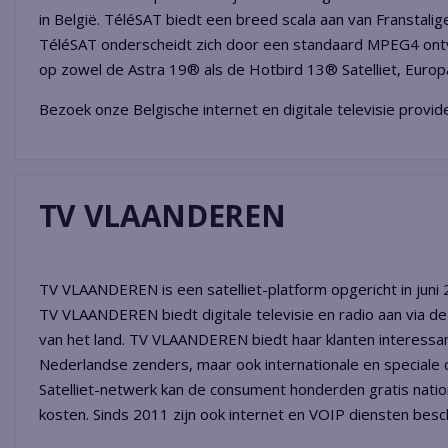
in België. TéléSAT biedt een breed scala aan van Franstali
TéléSAT onderscheidt zich door een standaard MPEG4 ontv
op zowel de Astra 19® als de Hotbird 13® Satelliet, Europa's
Bezoek onze Belgische internet en digitale televisie provi
TV VLAANDEREN
TV VLAANDEREN is een satelliet-platform opgericht in juni
TV VLAANDEREN biedt digitale televisie en radio aan via de s
van het land. TV VLAANDEREN biedt haar klanten interessa
Nederlandse zenders, maar ook internationale en speciale c
Satelliet-netwerk kan de consument honderden gratis natio
kosten. Sinds 2011 zijn ook internet en VOIP diensten besc