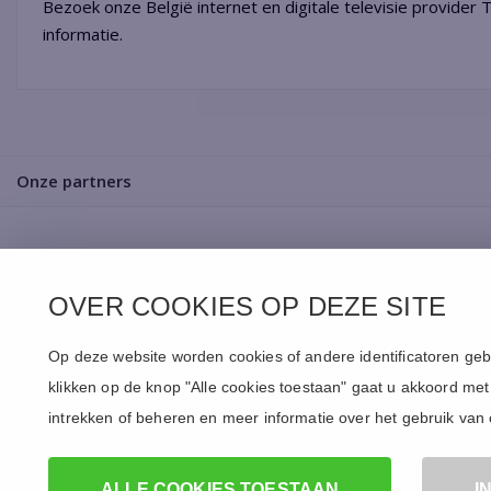
Bezoek onze België internet en digitale televisie provid
informatie.
Onze partners
Pakketten
Service
Online.nl
OVER COOKIES OP DEZE SITE
Alles-in-1
Internet en Wifi
Over ons
Internet en TV
Televisie
Pers
Op deze website worden cookies of andere identificatoren geb
Internet
Bellen
Dealers
klikken op de knop "Alle cookies toestaan" gaat u akkoord met 
Pakkettenoverzicht
Administratie
Contact
intrekken of beheren en meer informatie over het gebruik van 
ALLE COOKIES TOESTAAN
I