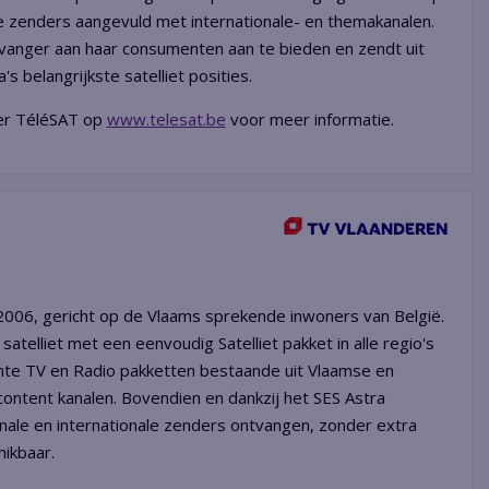
ge zenders aangevuld met internationale- en themakanalen.
anger aan haar consumenten aan te bieden en zendt uit
 belangrijkste satelliet posities.
der TéléSAT op
www.telesat.be
voor meer informatie.
 2006, gericht op de Vlaams sprekende inwoners van België.
atelliet met een eenvoudig Satelliet pakket in alle regio's
nte TV en Radio pakketten bestaande uit Vlaamse en
ontent kanalen. Bovendien en dankzij het SES Astra
nale en internationale zenders ontvangen, zonder extra
hikbaar.