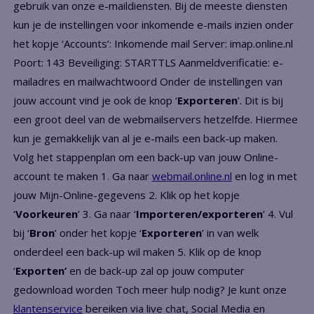
gebruik van onze e-maildiensten. Bij de meeste diensten
kun je de instellingen voor inkomende e-mails inzien onder
het kopje ‘Accounts’:
Inkomende mail
Server: imap.online.nl
Poort: 143 Beveiliging: STARTTLS Aanmeldverificatie: e-
mailadres en mailwachtwoord Onder de instellingen van
jouw account vind je ook de knop ‘
Exporteren
’. Dit is bij
een groot deel van de webmailservers hetzelfde. Hiermee
kun je gemakkelijk van al je e-mails een back-up maken.
Volg het stappenplan om een back-up van jouw Online-
account te maken 1. Ga naar
webmail.online.nl
en log in met
jouw Mijn-Online-gegevens 2. Klik op het kopje
‘
Voorkeuren
’ 3. Ga naar ‘
Importeren/exporteren
’ 4. Vul
bij ‘
Bron
’ onder het kopje ‘
Exporteren
’ in van welk
onderdeel een back-up wil maken 5. Klik op de knop
‘
Exporten’
en de back-up zal op jouw computer
gedownload worden Toch meer hulp nodig? Je kunt onze
klantenservice
bereiken via live chat, Social Media en