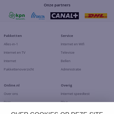
Onze partners
Pakketten
Service
Alles-in-1
Internet en Wifi
Internet en TV
Televisie
Internet
Bellen
Pakkettenoverzicht
Administratie
Online.nl
Overig
Over ons
Internet speedtest
Pers
Blog
Dealers
TV app