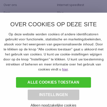
Over ons
Internet speedtest
Pers
Blog
Dealers
TV app
OVER COOKIES OP DEZE SITE
Contact
Naar de Shop
Op deze website worden cookies of andere identificatoren
gebruikt voor functionele, statistische en marketingdoeleinden,
alsook voor het weergeven van gepersonaliseerde inhoud. Door
te klikken op de knop "Alle cookies toestaan" gaat u akkoord met
het gebruik van cookies. U kunt uw cookie-instellingen wijzigen
door op de knop "Instellingen" te klikken. U kunt uw toestemming
intrekken of beheren en meer informatie over het gebruik van
© 1994 -
2026
Canal+ Luxembourg S. à r.l. - Alle rechten voorbehouden.
cookies vindt u
hier
.
Online.nl ® is een merk gebruikt onder licentie door Canal+ Luxembourg S. à
r.l.
Maatschappelijke zetel: Rue Albert Borschette 4, L-1246 Luxembourg
R.C.S. Luxembourg : B 87.905
ALLE COOKIES TOESTAAN
INSTELLINGEN
Tarieven
Privacy en Disclaimer
Voorwaarden
Alleen noodzakelijke cookies