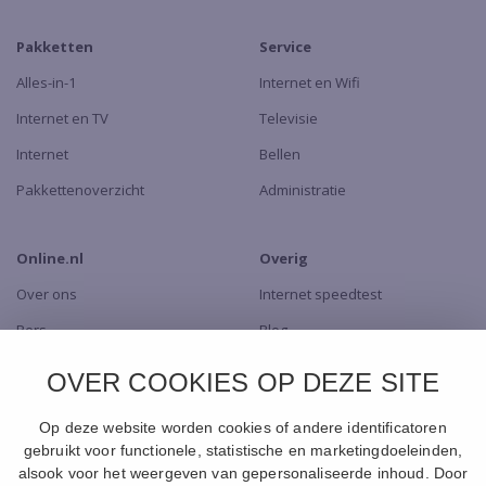
Pakketten
Service
Alles-in-1
Internet en Wifi
Internet en TV
Televisie
Internet
Bellen
Pakkettenoverzicht
Administratie
Online.nl
Overig
Over ons
Internet speedtest
Pers
Blog
Dealers
TV app
OVER COOKIES OP DEZE SITE
Contact
Naar de Shop
Op deze website worden cookies of andere identificatoren
gebruikt voor functionele, statistische en marketingdoeleinden,
alsook voor het weergeven van gepersonaliseerde inhoud. Door