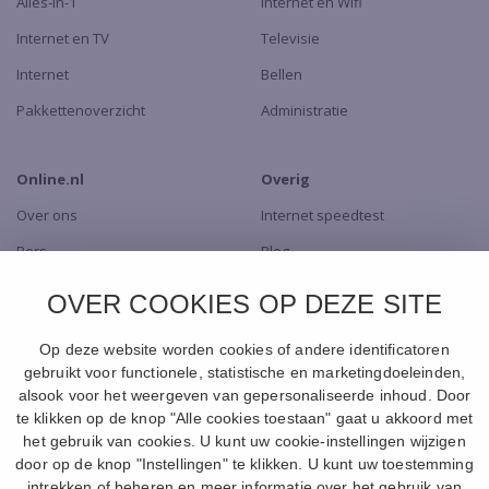
Alles-in-1
Internet en Wifi
Internet en TV
Televisie
Internet
Bellen
Pakkettenoverzicht
Administratie
Online.nl
Overig
Over ons
Internet speedtest
Pers
Blog
Dealers
TV app
OVER COOKIES OP DEZE SITE
Contact
Naar de Shop
Op deze website worden cookies of andere identificatoren
gebruikt voor functionele, statistische en marketingdoeleinden,
alsook voor het weergeven van gepersonaliseerde inhoud. Door
te klikken op de knop "Alle cookies toestaan" gaat u akkoord met
het gebruik van cookies. U kunt uw cookie-instellingen wijzigen
door op de knop "Instellingen" te klikken. U kunt uw toestemming
intrekken of beheren en meer informatie over het gebruik van